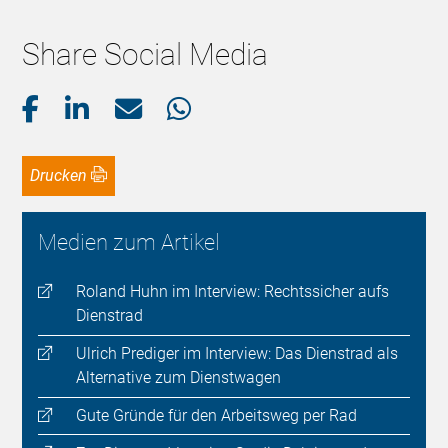
Share Social Media
Drucken
Medien zum Artikel
Roland Huhn im Interview: Rechtssicher aufs
Dienstrad
Ulrich Prediger im Interview: Das Dienstrad als
Alternative zum Dienstwagen
Gute Gründe für den Arbeitsweg per Rad